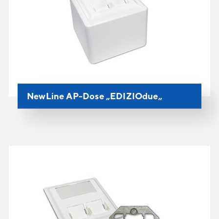
NewLine AP-Dose „EDIZIOdue„