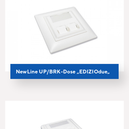
NewLine UP/BRK-Dose „EDIZIOdue„