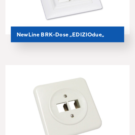
NewLine BRK-Dose „EDIZIOdue„