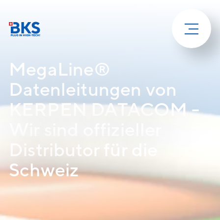
MegaLine®
Datenleitungen von
KERPEN DATACOM -
Wir sind offizieller
Distributor für die
Schweiz