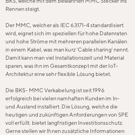
BKS, welche mit dem bewährten MMC Stecker ins
Rennen steigt.
Der MMC, welcher als IEC 63171-4 standardisiert
wird, eignet sich im speziellen für hohe Datenraten
und hohe Ströme mit mehreren parallelen Kanälen
in einem Kabel, was man kurz ‘Cable sharing’ nennt.
Damit kann man viel Installationszeit und Material
sparen, was ihn im Gesamtkonzept mit der IoT-
Architektur eine sehr flexible Lösung bietet.
Die BKS- MMC Verkabelung ist seit 1996
erfolgreich bei vielen namhaften Kunden im In-
und Ausland installiert. Die Lösung, welche die
heutigen und zukünftigen Anforderungen von SPE
voll erfüllt. bietet langfristigen Investitionsschutz.
Gerne stellen wir Ihnen zusätzliche Informationen