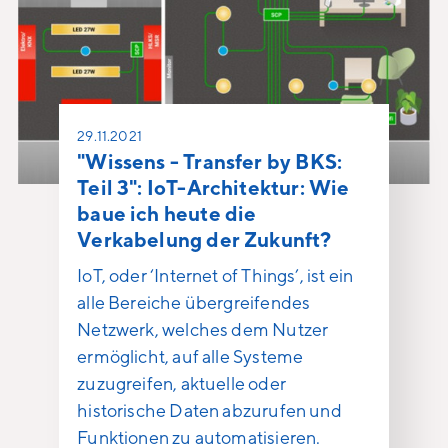
29.11.2021
"Wissens - Transfer by BKS:
Teil 3": IoT-Architektur: Wie
baue ich heute die
Verkabelung der Zukunft?
IoT, oder ‘Internet of Things’, ist ein
alle Bereiche übergreifendes
Netzwerk, welches dem Nutzer
ermöglicht, auf alle Systeme
zuzugreifen, aktuelle oder
historische Daten abzurufen und
Funktionen zu automatisieren.