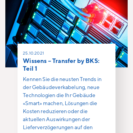
25.10.2021
Wissens – Transfer by BKS:
Teil 1
Kennen Sie die neusten Trends in
der Gebäudeverkabelung, neue
Technologien die Ihr Gebäude
«Smart» machen, Lösungen die
Kosten reduzieren oder die
aktuellen Auswirkungen der
Lieferverzögerungen auf den