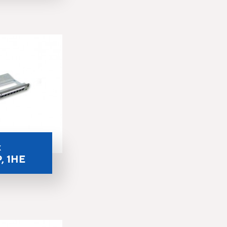
x
, 1HE