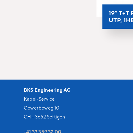
19“ T+T 
UTP, 1H
BKS Engineering AG
Kabel-Service
Gewerbeweg 10
CH - 3662 Seftigen
+41 33 359 32 00