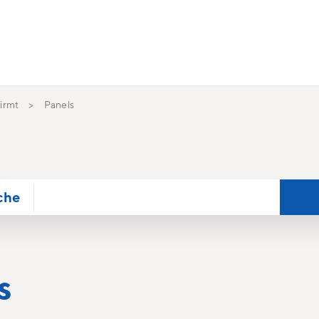
irmt
Panels
che
s