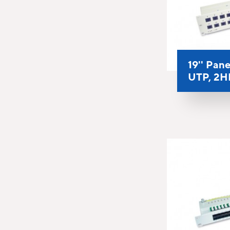
19'' Pan
UTP, 2H