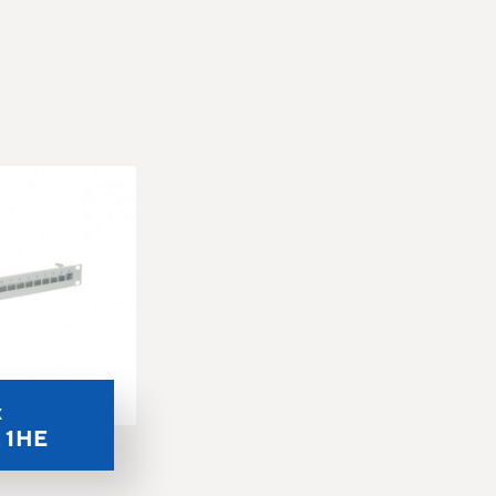
x
, 1HE