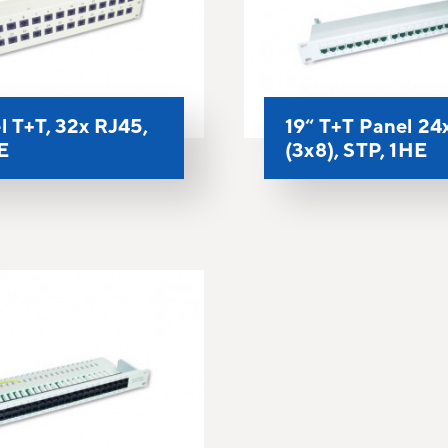
el T+T, 32x RJ45,
19“ T+T Panel 24
E
(3x8), STP, 1HE