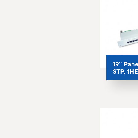
19'' Pane
STP, 1H