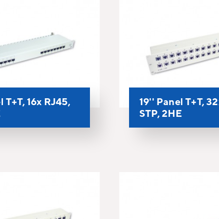
l T+T, 16x RJ45,
19'' Panel T+T, 3
E
STP, 2HE