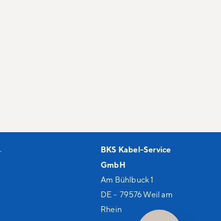
.
BKS Kabel-Service
GmbH
Am Bühlbuck 1
DE - 79576 Weil am
Rhein