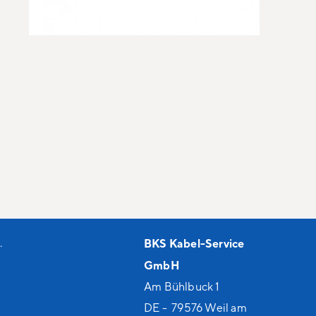
.
BKS Kabel-Service
GmbH
Am Bühlbuck 1
DE - 79576 Weil am