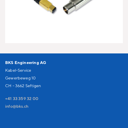
BKS Engineering AG
Kabel-Service
Gewerbeweg 10
CH - 3662 Seftigen
+41 33 359 32 00
nf
bks
ch