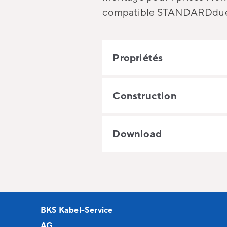
compatible STANDARDdu
Propriétés
Construction
Download
BKS Kabel-Service
AG