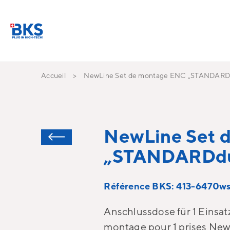
Accueil
NewLine Set de montage ENC „STANDARD
NewLine Set 
„STANDARDd
Référence BKS: 413-6470w
Anschlussdose für 1 Einsat
montage pour 1 prises NewL