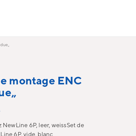
due„
de montage ENC
ue„
s
z NewLine 6P, leer, weissSet de
ine 6P, vide, blanc