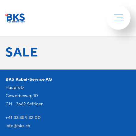
SALE
BKS Kabel-Service AG
Hauptsitz
Gewerbeweg 10
CH - 3662 Seftigen
+41 33 359 32 00
nf
bks
ch