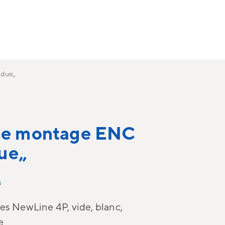
due„
de montage ENC
ue„
s
es NewLine 4P, vide, blanc,
e