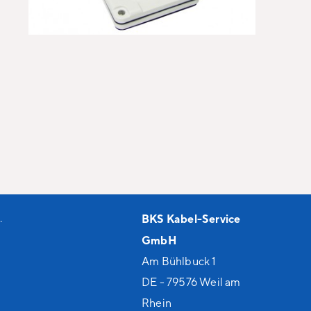
.
BKS Kabel-Service
GmbH
Am Bühlbuck 1
DE - 79576 Weil am
Rhein