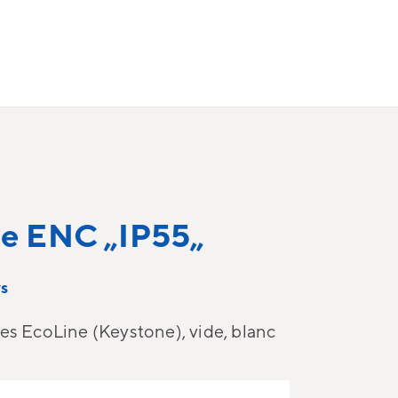
ge ENC „IP55„
s
es EcoLine (Keystone), vide, blanc