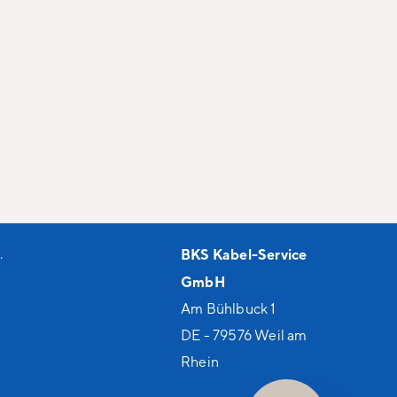
.
BKS Kabel-Service
GmbH
Am Bühlbuck 1
DE - 79576 Weil am
Rhein